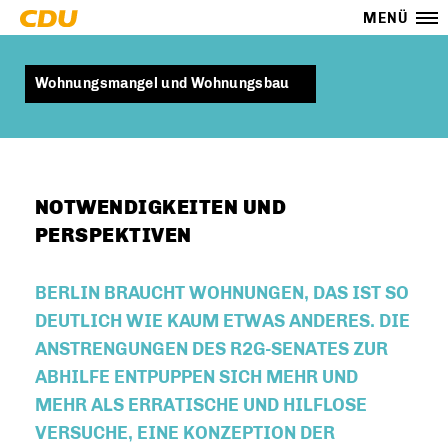
MENÜ
Wohnungsmangel und Wohnungsbau
NOTWENDIGKEITEN UND
PERSPEKTIVEN
BERLIN BRAUCHT WOHNUNGEN, DAS IST SO
DEUTLICH WIE KAUM ETWAS ANDERES. DIE
ANSTRENGUNGEN DES R2G-SENATES ZUR
ABHILFE ENTPUPPEN SICH MEHR UND
MEHR ALS ERRATISCHE UND HILFLOSE
VERSUCHE, EINE KONZEPTION DER