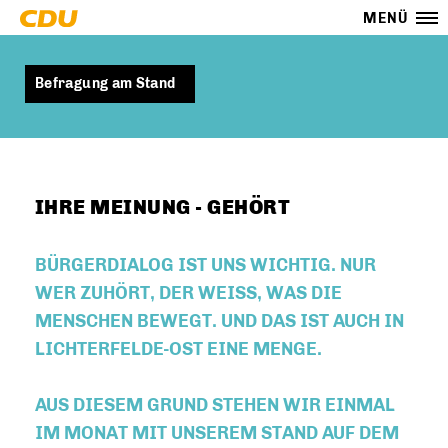
MENÜ
Befragung am Stand
IHRE MEINUNG - GEHÖRT
BÜRGERDIALOG IST UNS WICHTIG. NUR
WER ZUHÖRT, DER WEISS, WAS DIE M
ENSCHEN BEWEGT. UND DAS IST AUCH IN L
ICHTERFELDE-OST EINE MENGE.
AUS DIESEM GRUND STEHEN WIR EINMAL
IM MONAT MIT UNSEREM STAND AUF DEM